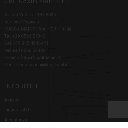
CRF Costruzioni S.r.l.
Via dei Vetturini 18 58024
frazione Valpiana
MASSA MARITTIMA – GR – Italia
Tel: +39 0566 51340
Cel: +39 345 4646441
Fax:+39 0566 52402
Email:
info@crfcostruzioni.it
Pec: crfcostruzioni@legalmail.it
INFO UTILI
Azienda
Industria 4.0
Assistenza