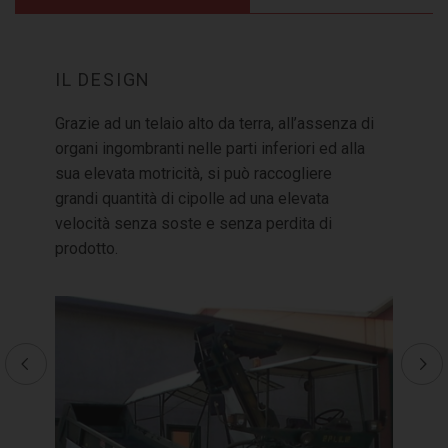
IL DESIGN
LA 
Grazie ad un telaio alto da terra, all’assenza di
La ba
organi ingombranti nelle parti inferiori ed alla
mobil
sua elevata motricità, si può raccogliere
duran
grandi quantità di cipolle ad una elevata
riduc
velocità senza soste e senza perdita di
Per f
prodotto.
è sta
motor
accom