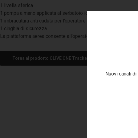
1 livella sferica
1 pompa a mano applicata al serbatoio idraulico
1 imbracatura anti caduta per l’operatore
1 cinghia di sicurezza
La piattaforma aerea consente all’operatore in quota di poter lavo
Torna al prodotto OLIVE ONE Tracked
Nuovi canali di