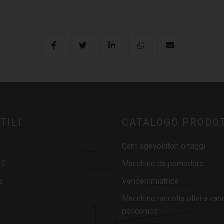
TILI
CATALOGO PRODO
Carri agevolatori ortaggi
.0
Macchine da pomodoro
a
Vendemmiatrice
Macchine raccolta olivi a vas
policonico
i