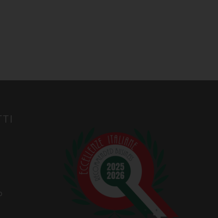
TTI
o