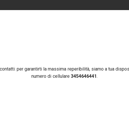
rare fino a 8,5 m di altezza.
 contatti: per garantirti la massima reperibilità, siamo a tua dispo
numero di cellulare
3454646441
.