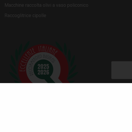
Macchine raccolta olivi a vaso policonico
Raccoglitrice cipolle